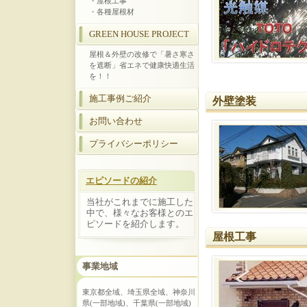
・屋根工事
・各種屋根材
GREEN HOUSE PROJECT
屋根＆外壁の改修で「暑さ寒さ
を遮断」省エネで健康快適生活
を！！
施工事例ご紹介
外壁塗装
お問い合わせ
プライバシーポリシー
エピソードの紹介
当社がこれまでに施工した
中で、様々なお客様とのエ
ピソードを紹介します。
屋根工事
事業地域
東京都全域、埼玉県全域、神奈川
県(一部地域)、千葉県(一部地域)