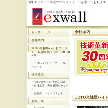
関東エリアにて住宅の外装リフォームを承っております
会社案内
トップページ
会社案内
TOTO光触媒ハイドロテク
ト正規認証施工店01230038
N号
・TOTOハイドロテクト・カラ
ーコート
外壁塗装
・安心の100％自社施工体制
・自社工法：天然石調セラミッ
ク
・光触媒：ハイドロテクト
TOTO光触媒ハイド
屋根工事